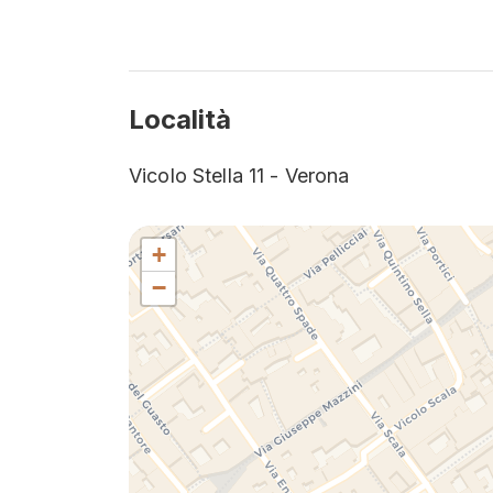
bell
Amar
parte
cui 
viag
Località
trove
vost
Vicolo Stella 11 - Verona
indi
Lasc
luss
+
−