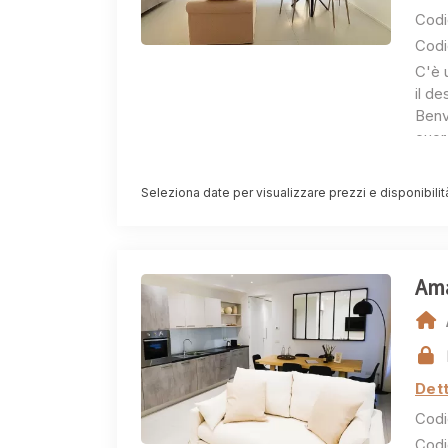
Codi
Codi
C'è u
il d
Benv
cuore
maes
Incas
Seleziona date per visualizzare prezzi e disponibilit
vie p
appar
sogg
gior
Ama
l'in
roma
atte
Ogni
un'at
Dett
avvol
Codi
uno 
Codi
conte