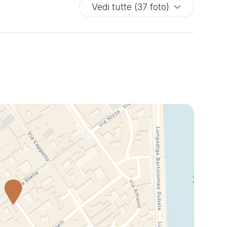
Vedi tutte (37 foto)
ezza.
one Escape è più di un appartamento: è il punto di
nza ideale per vivere la città e il rifugio perfetto a
tornare. Che siate qui per una fuga romantica, un
gio culturale o per assistere a un grande evento, qui
rete il comfort, lo stile e il calore che renderanno la
ra esperienza veronese semplicemente
menticabile.
iatevi sedurre dal fascino di Verona, coccolati da un
o discreto e pensato per voi. Vi aspettiamo