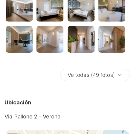
luminoso, dove il design si fonde con la
funzionalità. Un comodo letto matrimoniale
garantisce un riposo perfetto, mentre un pratico
divano letto matrimoniale trasforma la zona giorno
in un'accogliente area notte, permettendo di
ospitare fino a quattro persone in totale comodità.
E in più, il lusso di un piccolo balcone privato: il
luogo perfetto per una colazione in famiglia o un
aperitivo tra amici, respirando l'atmosfera della
città. La suite è completata da un moderno bagno
privato, il vostro santuario personale di benessere.
Ve todas (49 fotos)
Uscite dal portone e Verona sarà ai vostri piedi.
L'imponenza dell'Arena, l'eleganza di Piazza Bra e
il fascino eterno del Balcone di Giulietta sono tutti
a pochi minuti di cammino.
Ubicación
Scegliete un soggiorno dove spazio, stile e
comfort si incontrano in una soluzione esclusiva.
Via Pallone 2 - Verona
Prenotate ora la vostra Junior Suite nel cuore di
Verona.