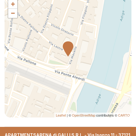
+
−
Leaflet
| ©
OpenStreetMap
contributors ©
CARTO
APARTMENTSARENA di GALLI S.R.L. - Via Isonzo 11 - 37121