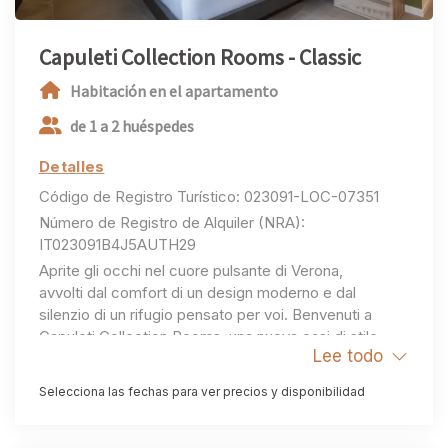
Capuleti Collection Rooms - Classic
Habitación en el apartamento
de 1 a 2 huéspedes
Detalles
Código de Registro Turístico: 023091-LOC-07351
Número de Registro de Alquiler (NRA):
IT023091B4J5AUTH29
Aprite gli occhi nel cuore pulsante di Verona,
avvolti dal comfort di un design moderno e dal
silenzio di un rifugio pensato per voi. Benvenuti a
Capuleti Collection Rooms, una nuova oasi di stile
Lee todo
e tranquillità a pochi passi dalla magia dell'Arena.
Nate da una completa e sapiente ristrutturazione,
Selecciona las fechas para ver precios y disponibilidad
queste cinque gemme di ospitalità sono state
create per le coppie e per chi cerca
un'esperienza intima e raffinata, vivendo la città